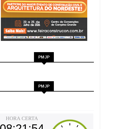
PMJP
PMJP