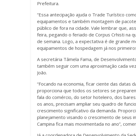
Prefeitura.
“Essa antecipação ajuda o Trade Turístico co
equipamentos e também montagem de pacotes 
público de fora na cidade. Vale lembrar que, 
feira, pegando o feriado de Corpus Crhisti na q
de semana. Logo, a expectativa é de grande 
equipamentos de hospedagem já nos primeiros 
A secretária Tâmela Fama, de Desenvolvimento
também seguir com uma aproximação cada vez 
João.
“Focando na economia, ficar ciente das datas 
proporciona que todos os setores se prepare
fala do comércio, do setor hoteleiro, dos bar
os anos, precisam ampliar seu quadro de funci
crescimento significativo da demanda. Proporc
planejamento visando o crescimento de seus in
Campina fica mais movimentada no ano”, come
Já a coordenadora de Desenvolvimento da Sede,