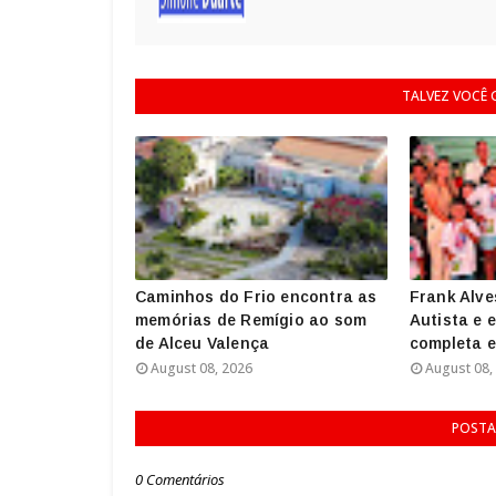
TALVEZ VOCÊ
Caminhos do Frio encontra as
Frank Alve
memórias de Remígio ao som
Autista e 
de Alceu Valença
completa 
August 08, 2026
August 08,
POSTA
0 Comentários