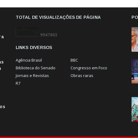
TOTAL DE VISUALIZAÇÕES DE PÁGINA
PO
9
9
4
7
8
6
3
ra
LINKS DIVERSOS
Agência Brasil
BBC
as
Biblioteca do Senado
Congresso em Foco
m
Jornais e Revistas
Obras raras
R7
vos