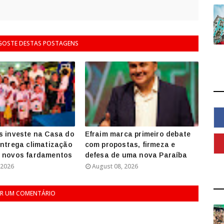
 GOSTE DESTAS POSTAGENS
s investe na Casa do
Efraim marca primeiro debate
entrega climatização
com propostas, firmeza e
e novos fardamentos
defesa de uma nova Paraíba
 2026
August 08, 2026
R UM COMENTÁRIO