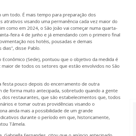
mo um todo. É mais tempo para preparação dos
atrativos visando uma permanência cada vez maior do
assim como em 2024, o São João vai começar numa quarta-
uinta-feira 4 de junho e já emendando com o primeiro final
movimentação nos hotéis, pousadas e demais
dias”, disse Pablo.
 Econômico (Sede), pontuou que o objetivo da medida é
maior de todos os setores que estão envolvidos no São
da festa pouco depois do encerramento de outra
m de forma muito antecipada, sobretudo quando a gente
es, dos restaurantes, que são estabelecimentos que, todos
onários e tomar outras providências visando o
iona ainda mais a possibilidade de um grande
dicativos durante o período em que, historicamente,
ntou Tâmela.
 Gabriella Fernandes, citou que o anúncio antecipado